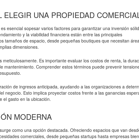
L ELEGIR UNA PROPIEDAD COMERCIA
, es esencial sopesar varios factores para garantizar una inversión sóli
ndamiento y la viabilidad financiera están entre las principales
ntos tamaños de espacio, desde pequeñas boutiques que necesitan áre
plias dimensiones.
meticulosamente. Es importante evaluar los costos de renta, la durac
s de mantenimiento. Comprender estos términos puede prevenir tension
resupuesto.
ración de ingresos anticipada, ayudando a las organizaciones a determ
del negocio. Esto implica proyectar costos frente a las ganancias espe
e el gasto en la ubicación.
CIÓN MODERNA
surge como una opción destacada. Ofreciendo espacios que van desd
necesidades comerciales, desde pequeñas startups hasta empresas bien