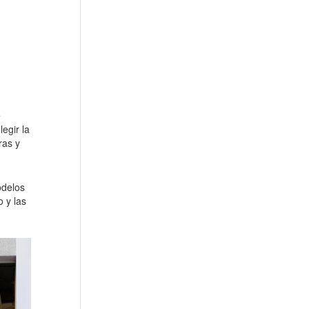
e
egir la
ras y
odelos
 y las