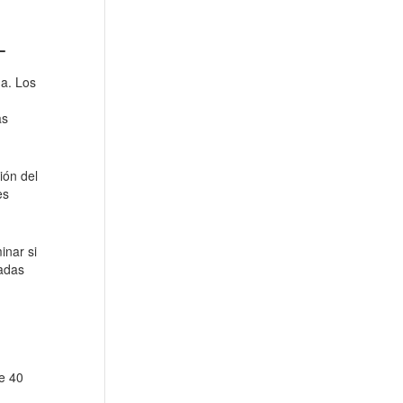
L
da. Los
as
ión del
es
inar si
radas
e 40