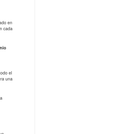
tado en
en cada
nio
todo el
ura una
ta
ue