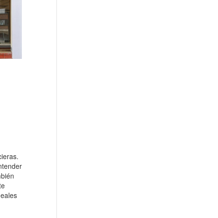
cieras.
ntender
mbién
te
deales