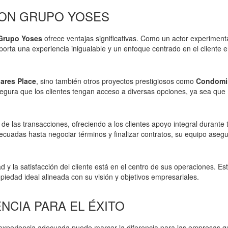
CON GRUPO YOSES
Grupo Yoses
ofrece ventajas significativas. Como un actor experimen
orta una experiencia inigualable y un enfoque centrado en el cliente 
nares Place
, sino también otros proyectos prestigiosos como
Condomi
segura que los clientes tengan acceso a diversas opciones, ya sea que
de las transacciones, ofreciendo a los clientes apoyo integral durante 
decuadas hasta negociar términos y finalizar contratos, su equipo aseg
d y la satisfacción del cliente está en el centro de sus operaciones. Es
piedad ideal alineada con su visión y objetivos empresariales.
CIA PARA EL ÉXITO
a experiencia adecuada puede marcar la diferencia para las empresas q