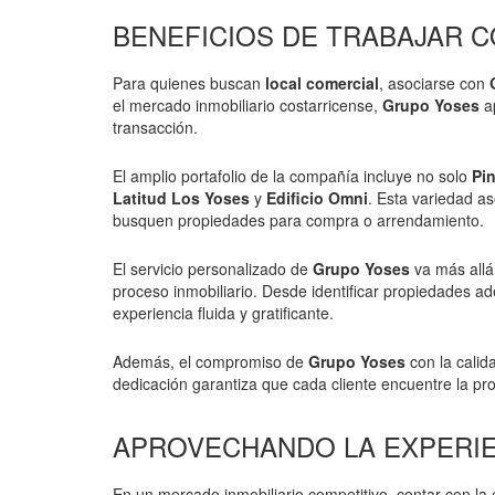
BENEFICIOS DE TRABAJAR 
Para quienes buscan
local comercial
, asociarse con
el mercado inmobiliario costarricense,
Grupo Yoses
ap
transacción.
El amplio portafolio de la compañía incluye no solo
Pi
Latitud Los Yoses
y
Edificio Omni
. Esta variedad a
busquen propiedades para compra o arrendamiento.
El servicio personalizado de
Grupo Yoses
va más allá 
proceso inmobiliario. Desde identificar propiedades a
experiencia fluida y gratificante.
Además, el compromiso de
Grupo Yoses
con la calida
dedicación garantiza que cada cliente encuentre la pro
APROVECHANDO LA EXPERIEN
En un mercado inmobiliario competitivo, contar con l