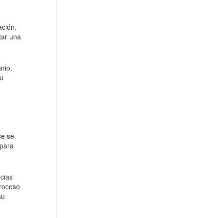
ación.
tar una
rio,
su
se se
 para
cias
proceso
su