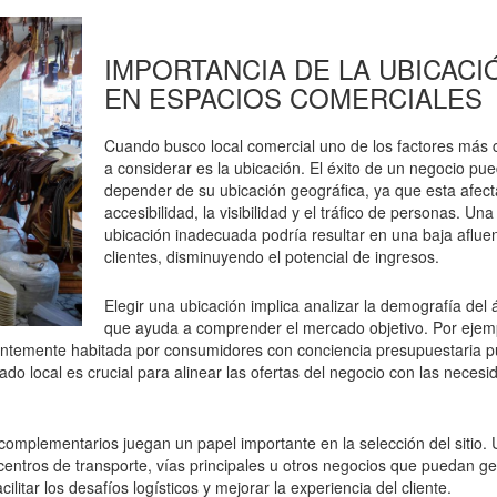
IMPORTANCIA DE LA UBICACI
EN ESPACIOS COMERCIALES
Cuando busco local comercial uno de los factores más c
a considerar es la ubicación. El éxito de un negocio pu
depender de su ubicación geográfica, ya que esta afect
accesibilidad, la visibilidad y el tráfico de personas. Una
ubicación inadecuada podría resultar en una baja aflue
clientes, disminuyendo el potencial de ingresos.
Elegir una ubicación implica analizar la demografía del á
que ayuda a comprender el mercado objetivo. Por ejem
nantemente habitada por consumidores con conciencia presupuestaria 
o local es crucial para alinear las ofertas del negocio con las necesi
 complementarios juegan un papel importante en la selección del sitio.
centros de transporte, vías principales u otros negocios que puedan g
ilitar los desafíos logísticos y mejorar la experiencia del cliente.