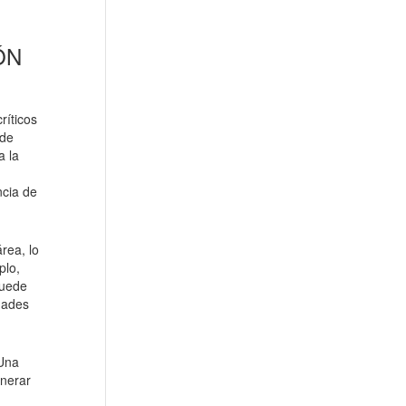
ÓN
ríticos
ede
a la
ncia de
rea, lo
plo,
puede
dades
 Una
enerar