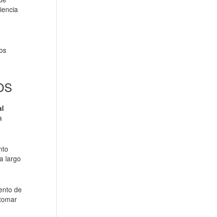
iencia
os
OS
al
a
nto
a largo
ento de
 tomar