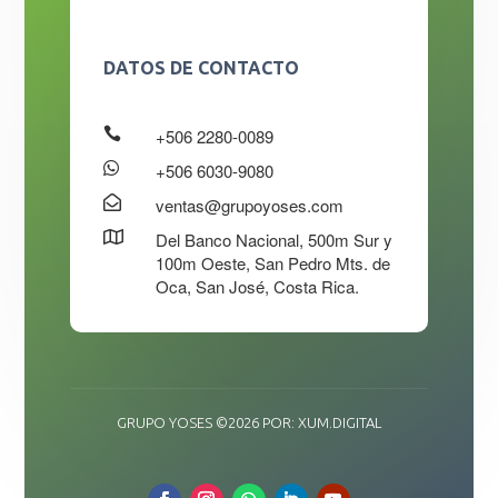
DATOS DE CONTACTO

+506 2280-0089

+506 6030-9080

ventas@grupoyoses.com

Del Banco Nacional, 500m Sur y
100m Oeste, San Pedro Mts. de
Oca, San José, Costa Rica.
GRUPO YOSES ©2026 POR: XUM.DIGITAL