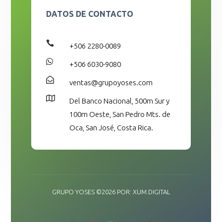
DATOS DE CONTACTO

+506 2280-0089

+506 6030-9080

ventas@grupoyoses.com

Del Banco Nacional, 500m Sur y
100m Oeste, San Pedro Mts. de
Oca, San José, Costa Rica.
GRUPO YOSES ©2026 POR: XUM.DIGITAL