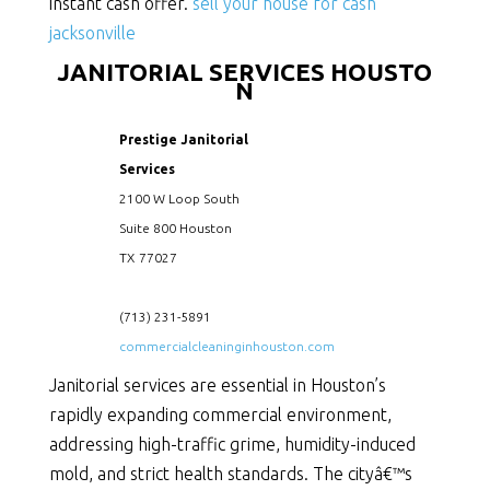
instant cash offer.
sell your house for cash
jacksonville
JANITORIAL SERVICES HOUSTO
N
Prestige Janitorial
Services
2100 W Loop South
Suite 800 Houston
TX
77027
(713) 231-5891
commercialcleaninginhouston.com
Janitorial services are essential in Houston’s
rapidly expanding commercial environment,
addressing high-traffic grime, humidity-induced
mold, and strict health standards. The cityâ€™s